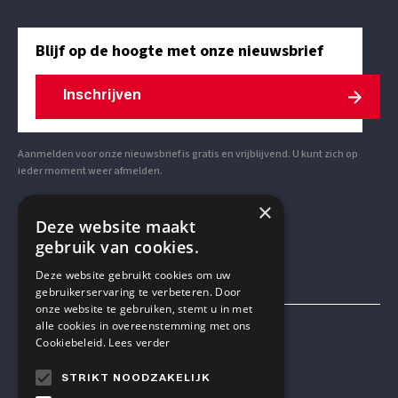
Blijf op de hoogte met onze nieuwsbrief
Inschrijven
Aanmelden voor onze nieuwsbrief is gratis en vrijblijvend. U kunt zich op
ieder moment weer afmelden.
×
VOLG ONS OP SOCIAL MEDIA
Deze website maakt
gebruik van cookies.
Deze website gebruikt cookies om uw
gebruikerservaring te verbeteren. Door
onze website te gebruiken, stemt u in met
alle cookies in overeenstemming met ons
Mensen & Wetenschap VZW
Cookiebeleid.
Lees verder
STRIKT NOODZAKELIJK
TELEFOON